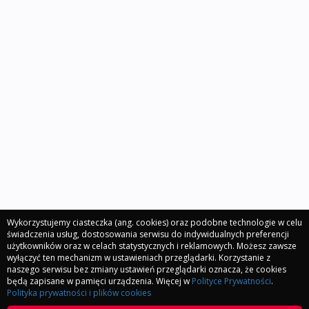
Wykorzystujemy ciasteczka (ang. cookies) oraz podobne technologie w celu
świadczenia usług, dostosowania serwisu do indywidualnych preferencji
użytkowników oraz w celach statystycznych i reklamowych. Możesz zawsze
wyłączyć ten mechanizm w ustawieniach przeglądarki. Korzystanie z
naszego serwisu bez zmiany ustawień przeglądarki oznacza, że cookies
będą zapisane w pamięci urządzenia. Więcej w
Polityce Prywatności
.
Polityka prywatności i plików cookies
Polityka prywatności i plików cookies
Regulamin